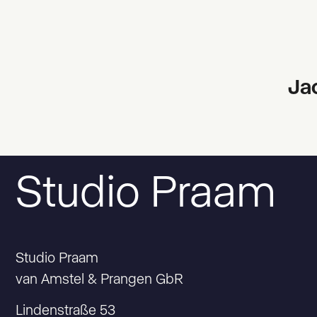
Jac
Studio Praam
Studio Praam
van Amstel & Prangen GbR
Lindenstraße 53