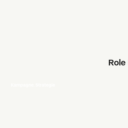
Role
Kampagne
,
Strategie