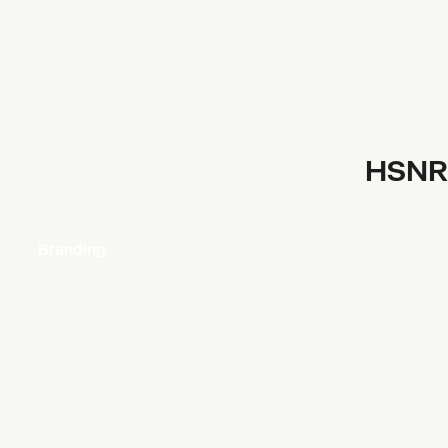
HSNR
Branding