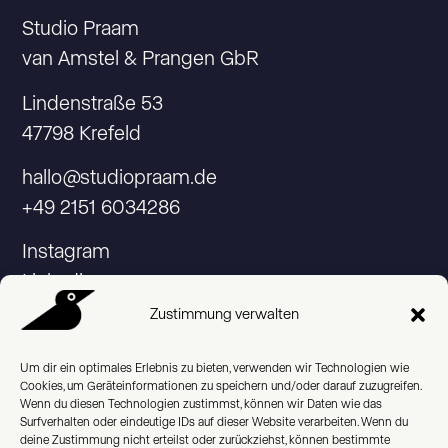
Studio Praam
van Amstel & Prangen GbR
Lindenstraße 53
47798 Krefeld
hallo@studiopraam.de
+49 2151 6034286
Instagram
Linkedin
Zustimmung verwalten
Um dir ein optimales Erlebnis zu bieten, verwenden wir Technologien wie
Cookies, um Geräteinformationen zu speichern und/oder darauf zuzugreifen.
© 2026 Studio Praam
Wenn du diesen Technologien zustimmst, können wir Daten wie das
Surfverhalten oder eindeutige IDs auf dieser Website verarbeiten. Wenn du
Impressum
deine Zustimmung nicht erteilst oder zurückziehst, können bestimmte