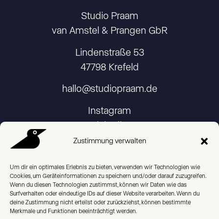
Studio Praam
van Amstel & Prangen GbR
Lindenstraße 53
47798 Krefeld
hallo@studiopraam.de
Instagram
Linkedin
Zustimmung verwalten
Um dir ein optimales Erlebnis zu bieten, verwenden wir Technologien wie
Cookies, um Geräteinformationen zu speichern und/oder darauf zuzugreifen.
Imprint
Wenn du diesen Technologien zustimmst, können wir Daten wie das
Surfverhalten oder eindeutige IDs auf dieser Website verarbeiten. Wenn du
deine Zustimmung nicht erteilst oder zurückziehst, können bestimmte
Privacy Policy
Merkmale und Funktionen beeinträchtigt werden.