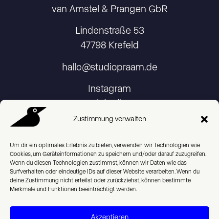
van Amstel & Prangen GbR
Lindenstraße 53
47798 Krefeld
hallo@studiopraam.de
Instagram
Linkedin
Zustimmung verwalten
Um dir ein optimales Erlebnis zu bieten, verwenden wir Technologien wie
Cookies, um Geräteinformationen zu speichern und/oder darauf zuzugreifen.
Imprint
Wenn du diesen Technologien zustimmst, können wir Daten wie das
Surfverhalten oder eindeutige IDs auf dieser Website verarbeiten. Wenn du
deine Zustimmung nicht erteilst oder zurückziehst, können bestimmte
Privacy Policy
Merkmale und Funktionen beeinträchtigt werden.
Cookie Policy (EU)
Akzeptieren