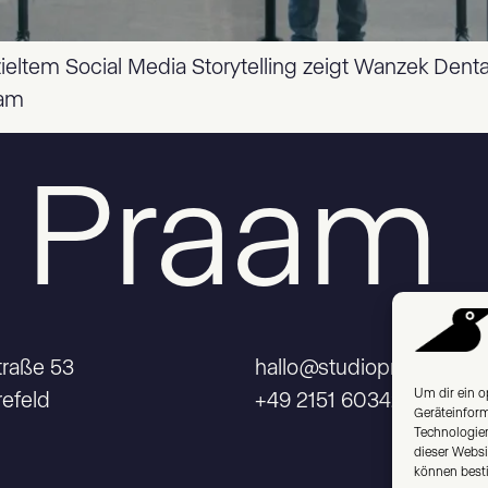
ltem Social Media Storytelling zeigt Wanzek Dental,
aam
o Praam
traße 53
hallo@studiopraam.de
Um dir ein o
efeld
+49 2151 6034286
Geräteinform
Technologien
dieser Websi
können best