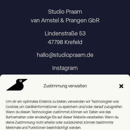
Studio Praam
van Amstel & Prangen GbR
Lindenstraße 53
47798 Krefeld
hallo@studiopraam.de
Instagram
Linkedin
Zustimmung verwalten
Um dir ein optimales Erlebnis zu bieten, verwenden wir Technologien wie
Cookies, um Geräteinformationen zu speichern und/oder darauf zuzugreifen.
Imprint
Wenn du diesen Technologien zustimmst, können wir Daten wie das
Surfverhalten oder eindeutige IDs auf dieser Website verarbeiten. Wenn du
deine Zustimmung nicht erteilst oder zurückziehst, können bestimmte
Privacy Policy
Merkmale und Funktionen beeinträchtigt werden.