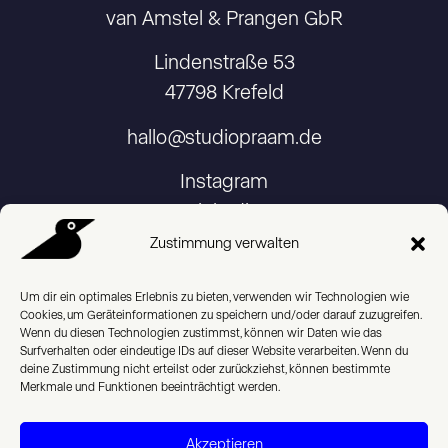
van Amstel & Prangen GbR
Lindenstraße 53
47798 Krefeld
hallo@studiopraam.de
Instagram
Linkedin
Zustimmung verwalten
Um dir ein optimales Erlebnis zu bieten, verwenden wir Technologien wie
Cookies, um Geräteinformationen zu speichern und/oder darauf zuzugreifen.
Imprint
Wenn du diesen Technologien zustimmst, können wir Daten wie das
Surfverhalten oder eindeutige IDs auf dieser Website verarbeiten. Wenn du
deine Zustimmung nicht erteilst oder zurückziehst, können bestimmte
Privacy Policy
Merkmale und Funktionen beeinträchtigt werden.
Cookie Policy (EU)
Akzeptieren